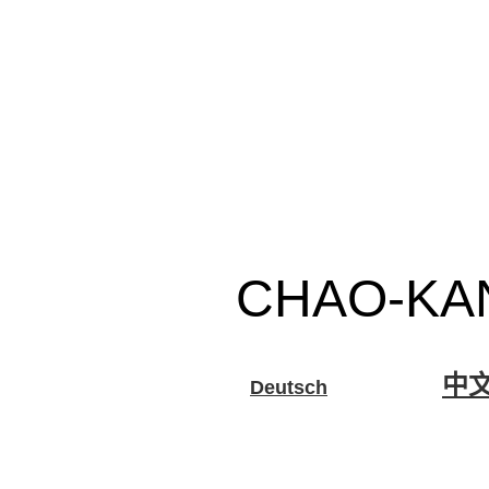
CHAO-KANG
中
Deutsch